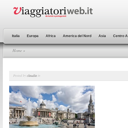
Italia
Europa
Africa
America del Nord
Asia
Centro A
Home
»
Posted by
claudia
in