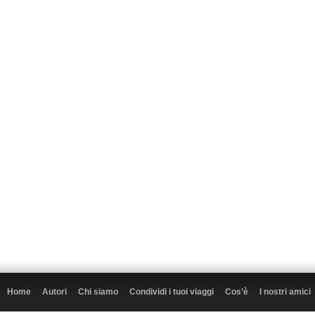
Home
Autori
Chi siamo
Condividi i tuoi viaggi
Cos’è
I nostri amici