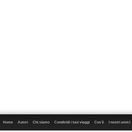
Home
Autori
Chi siamo
Condividi i tuoi viaggi
Cos’è
I nostri amici