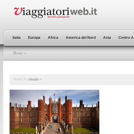
Italia
Europa
Africa
America del Nord
Asia
Centro A
Home
»
Posted by
claudia
in