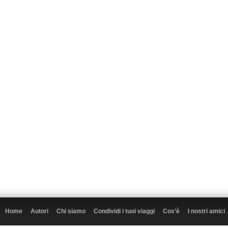
Home
Autori
Chi siamo
Condividi i tuoi viaggi
Cos’è
I nostri amici