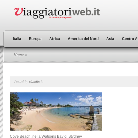
Italia
Europa
Africa
America del Nord
Asia
Centro A
Home
»
Posted by
claudia
in
Cove Beach, nella Watsons Bay di Stydney