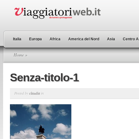
Italia
Europa
Africa
America del Nord
Asia
Centro A
Home
»
Senza-titolo-1
Posted by
claudia
in