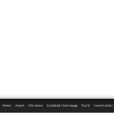
Home
Autori
Chi siamo
Condividi i tuoi viaggi
Cos’è
I nostri amici