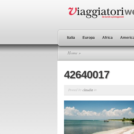
Italia
Europa
Africa
America
Home
»
42640017
Posted by
claudia
in