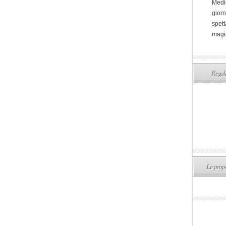
Medi
giorn
spett
magi
Regala
Le propo