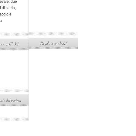
evale: due
i di storia,
acolo e
a
Regalaci un click !
ci un Click !
ste dei partner