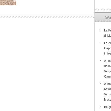
Gli u
La F
di M
La Zu
Capp
in fe
A Fic
dell
Verg
Carm
A Mon
natur
Vigna
Mass
Belg