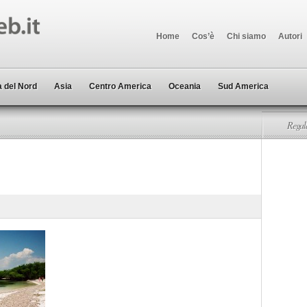
Home
Cos’è
Chi siamo
Autori
 del Nord
Asia
Centro America
Oceania
Sud America
Regala