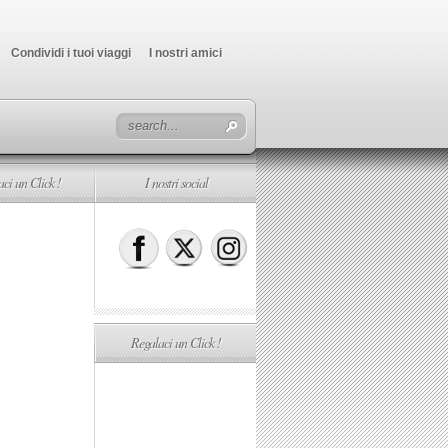
Condividi i tuoi viaggi
I nostri amici
ci un Click !
I nostri social
Regalaci un Click !