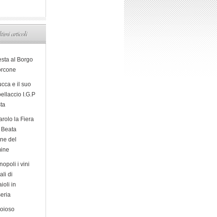
ltimi articoli
esta al Borgo
orcone
cca e il suo
ellaccio I.G.P
sta
arolo la Fiera
a Beata
ine del
ine
opoli i vini
ali di
ioli in
eria
ioioso