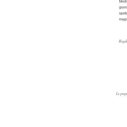
Medi
giorn
spett
magi
Regala
Le propo