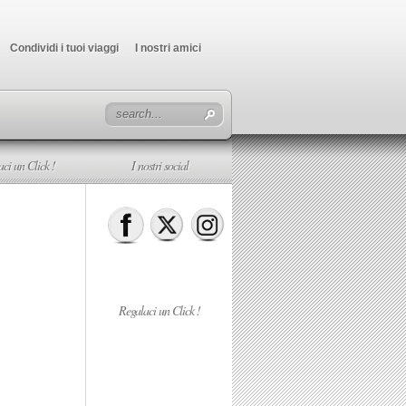
Condividi i tuoi viaggi
I nostri amici
ci un Click !
I nostri social
Regalaci un Click !