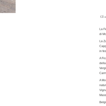
Gli u
La F
di M
La Zu
Capp
in fe
A Fic
dell
Verg
Carm
A Mon
natur
Vigna
Mass
Belg