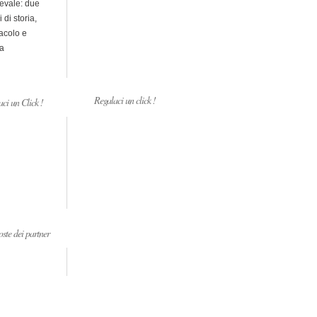
evale: due
i di storia,
acolo e
a
Regalaci un click !
ci un Click !
ste dei partner