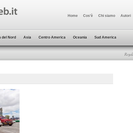
Home
Cos’è
Chi siamo
Autori
 del Nord
Asia
Centro America
Oceania
Sud America
Regala