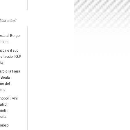
ltimi articoli
esta al Borgo
orcone
cca e il suo
ellaccio I.G.P
sta
arolo la Fiera
a Beata
ine del
ine
opoli i vini
ali di
ioli in
eria
ioioso