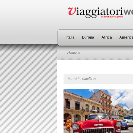
Italia
Europa
Africa
America
Home
»
Posted by
claudia
in