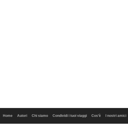
Home
Autori
Chi siamo
Condividi i tuoi viaggi
Cos’è
I nostri amici