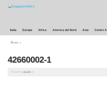
Italia
Europa
Africa
America del Nord
Asia
Centro A
Home
»
42660002-1
Posted by
claudia
in