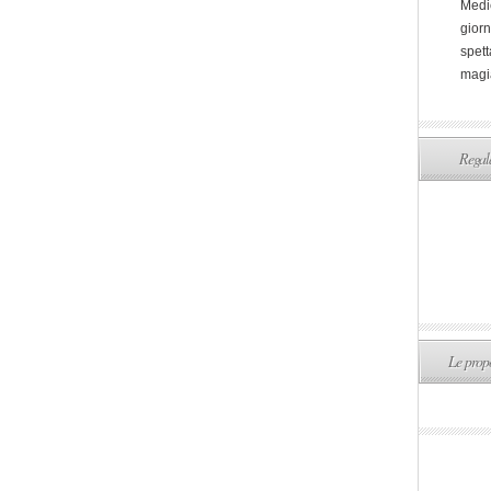
Medi
giorn
spett
magi
Regala
Le propo