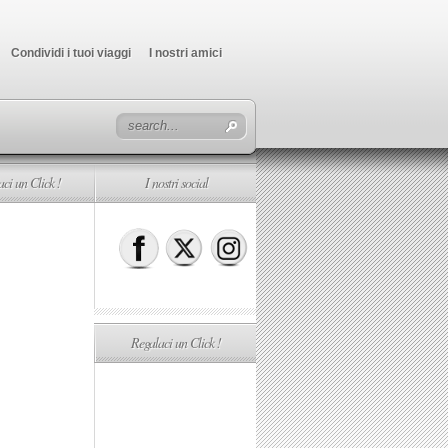
Condividi i tuoi viaggi
I nostri amici
ci un Click !
I nostri social
Regalaci un Click !