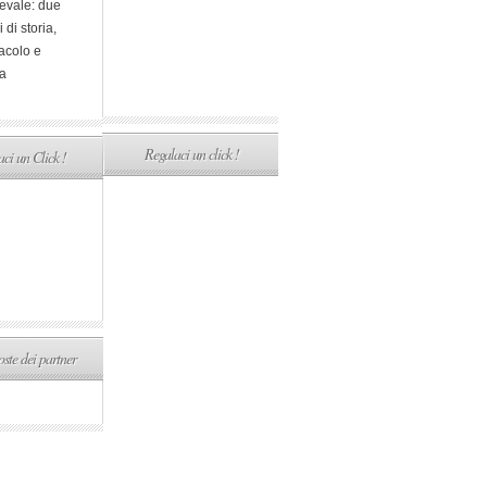
evale: due
i di storia,
acolo e
a
Regalaci un click !
ci un Click !
ste dei partner