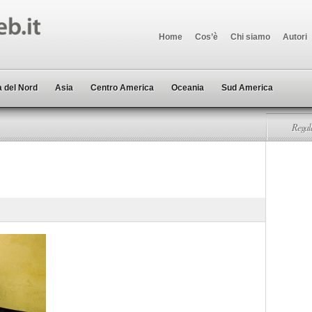
Home
Cos’è
Chi siamo
Autori
 del Nord
Asia
Centro America
Oceania
Sud America
Regala