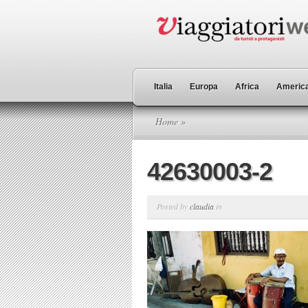
Italia
Europa
Africa
America
Home
»
42630003-2
Posted by
claudia
in