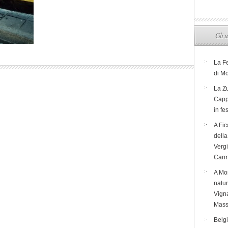
Gli u
La F
di M
La Zu
Capp
in fe
A Fic
dell
Verg
Carm
A Mon
natur
Vigna
Mass
Belg