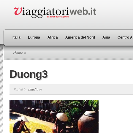
Italia
Europa
Africa
America del Nord
Asia
Centro A
Home
»
Duong3
Posted by
claudia
in