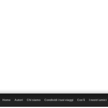
Home
Autori
Chi siamo
Condividi i tuoi viaggi
Cos’è
I nostri amici