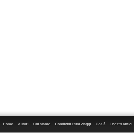
Home
Autori
Chi siamo
Condividi i tuoi viaggi
Cos’è
I nostri amici