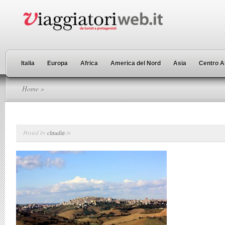
Italia
Europa
Africa
America del Nord
Asia
Centro A
Home
»
Posted by
claudia
in