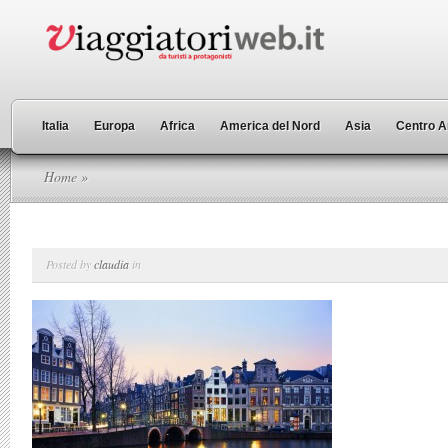
Italia
Europa
Africa
America del Nord
Asia
Centro A
Home
»
Posted by
claudia
in