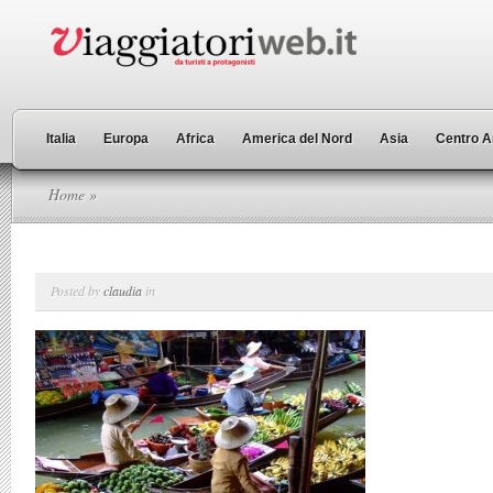
Italia
Europa
Africa
America del Nord
Asia
Centro A
Home
»
Posted by
claudia
in