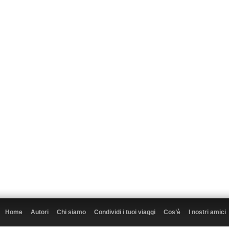
Home
Autori
Chi siamo
Condividi i tuoi viaggi
Cos’è
I nostri amici