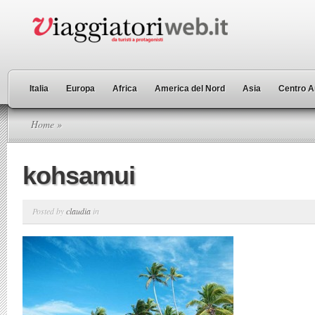
Italia
Europa
Africa
America del Nord
Asia
Centro A
Home
»
kohsamui
Posted by
claudia
in