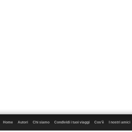
Home
Autori
Chi siamo
Condividi i tuoi viaggi
Cos’è
I nostri amici