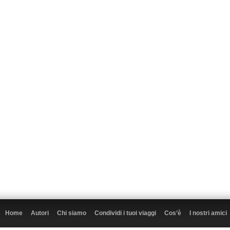
Home
Autori
Chi siamo
Condividi i tuoi viaggi
Cos’è
I nostri amici