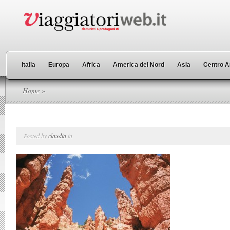
Italia
Europa
Africa
America del Nord
Asia
Centro A
Home
»
Posted by
claudia
in