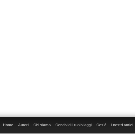
Home
Autori
Chi siamo
Condividi i tuoi viaggi
Cos’è
I nostri amici