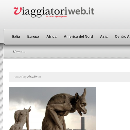
Italia
Europa
Africa
America del Nord
Asia
Centro A
Home
»
Posted by
claudia
in