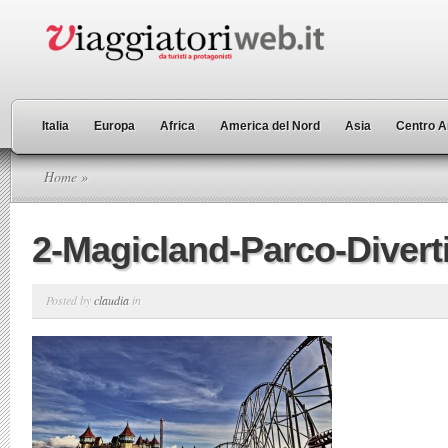
Italia
Europa
Africa
America del Nord
Asia
Centro A
Home
»
2-Magicland-Parco-Divert
Posted by
claudia
in