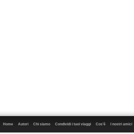
Home
Autori
Chi siamo
Condividi i tuoi viaggi
Cos’è
I nostri amici