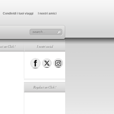
Condividi i tuoi viaggi
I nostri amici
ci un Click !
I nostri social
Regalaci un Click !