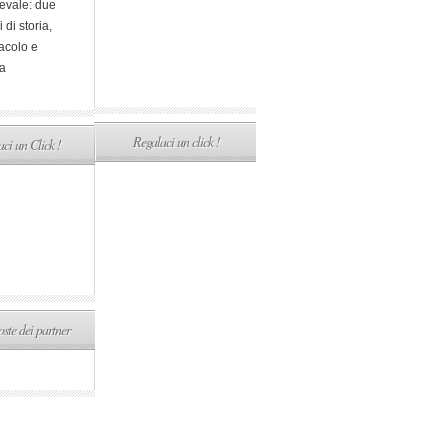
evale: due
i di storia,
acolo e
a
Regalaci un click !
ci un Click !
ste dei partner