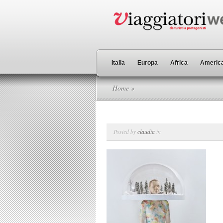
Italia
Europa
Africa
America
Home
»
Posted by
claudia
in