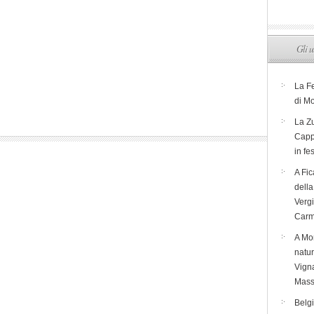
Gli u
La F
di M
La Zu
Capp
in fe
A Fic
dell
Verg
Carm
A Mon
natur
Vigna
Mass
Belg