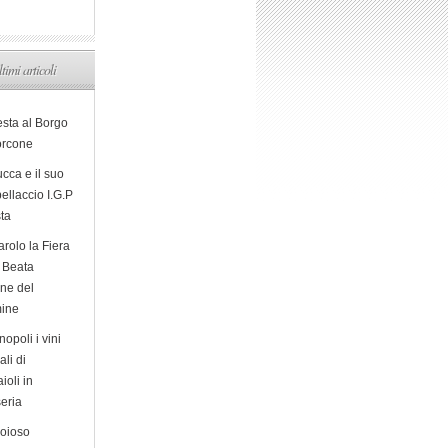
ltimi articoli
esta al Borgo
orcone
cca e il suo
ellaccio I.G.P
sta
arolo la Fiera
a Beata
ine del
ine
opoli i vini
ali di
ioli in
eria
ioioso