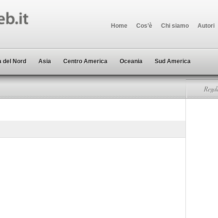
Home
Cos’è
Chi siamo
Autori
 del Nord
Asia
Centro America
Oceania
Sud America
Regala