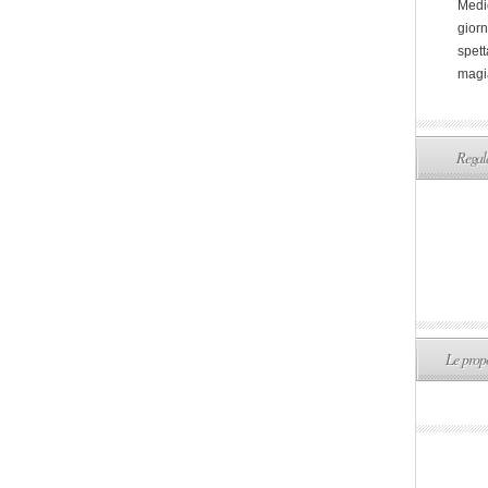
Medi
giorn
spett
magi
Regala
Le propo