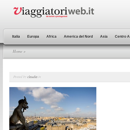
Italia
Europa
Africa
America del Nord
Asia
Centro A
Home
»
Posted by
claudia
in