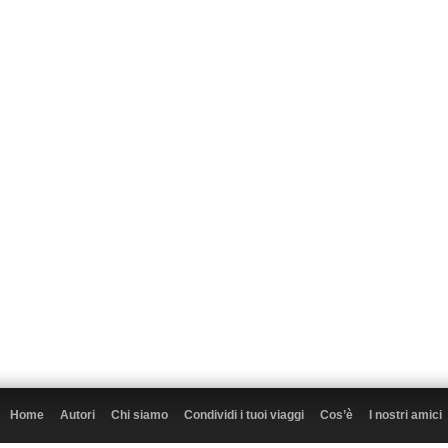
Home
Autori
Chi siamo
Condividi i tuoi viaggi
Cos’è
I nostri amici