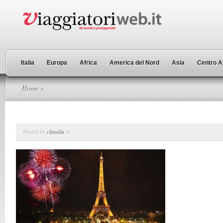
Italia
Europa
Africa
America del Nord
Asia
Centro A
Home
»
Posted by
claudia
in