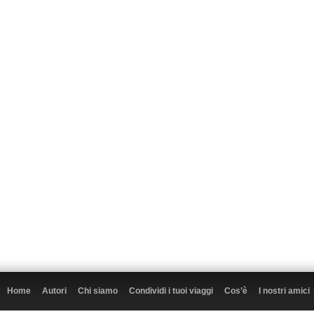
Home
Autori
Chi siamo
Condividi i tuoi viaggi
Cos’è
I nostri amici