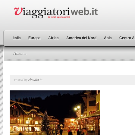
Italia
Europa
Africa
America del Nord
Asia
Centro A
Home
»
Posted by
claudia
in