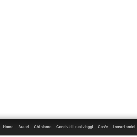
Home
Autori
Chi siamo
Condividi i tuoi viaggi
Cos’è
I nostri amici