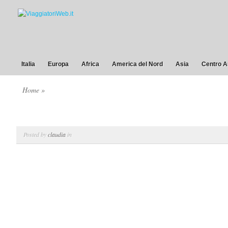
Italia
Europa
Africa
America del Nord
Asia
Centro A
Home
»
Posted by
claudia
in