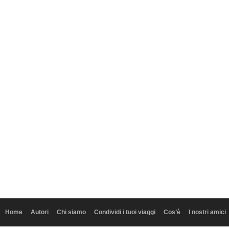
Home
Autori
Chi siamo
Condividi i tuoi viaggi
Cos’è
I nostri amici