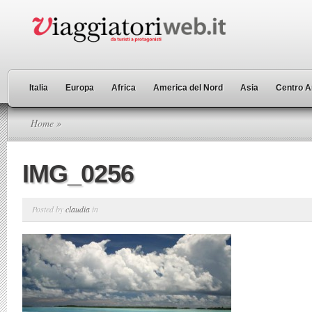
Italia
Europa
Africa
America del Nord
Asia
Centro A
Home
»
IMG_0256
Posted by
claudia
in