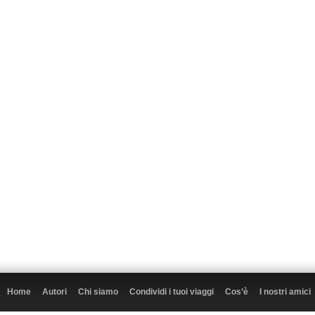
Home
Autori
Chi siamo
Condividi i tuoi viaggi
Cos’è
I nostri amici