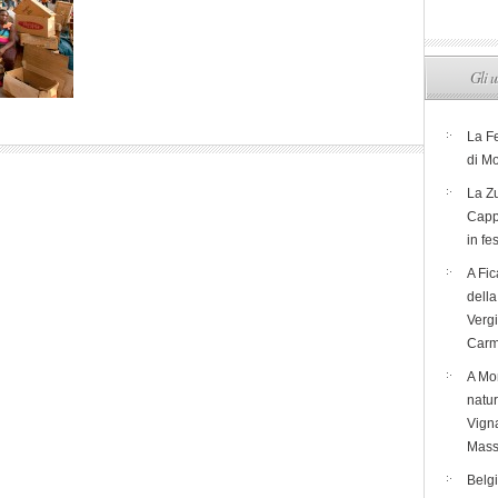
Gli u
La F
di M
La Zu
Capp
in fe
A Fic
dell
Verg
Carm
A Mon
natur
Vigna
Mass
Belg