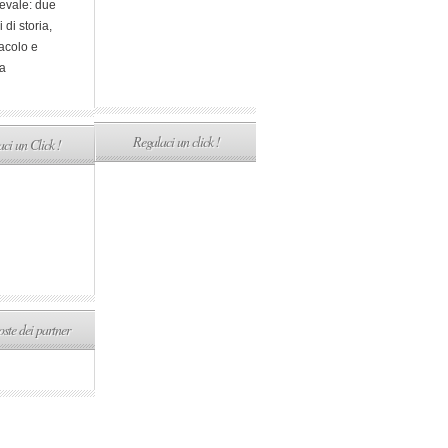
evale: due
i di storia,
acolo e
a
Regalaci un click !
ci un Click !
ste dei partner