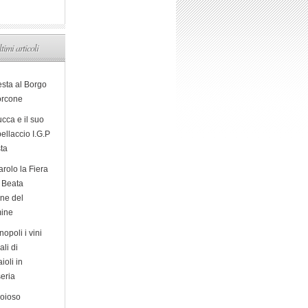
ltimi articoli
esta al Borgo
orcone
cca e il suo
ellaccio I.G.P
sta
arolo la Fiera
a Beata
ine del
ine
opoli i vini
ali di
ioli in
eria
ioioso