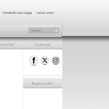
Condividi i tuoi viaggi
I nostri amici
ci un Click !
I nostri social
Regalaci un Click !