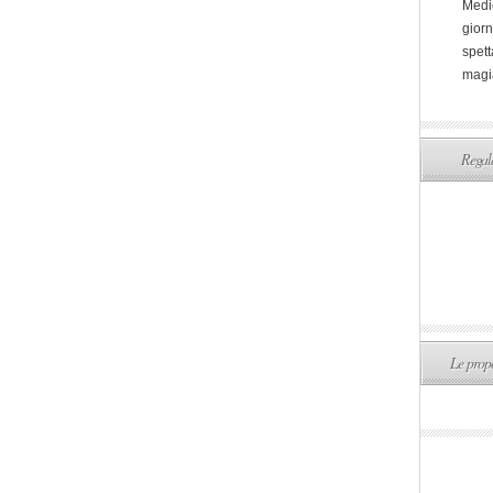
Medi
giorn
spett
magi
Regala
Le propo