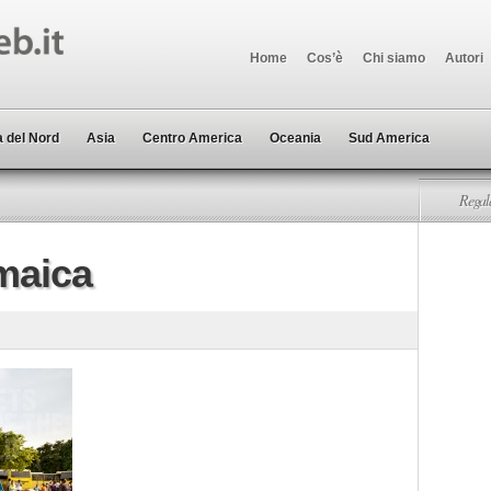
Home
Cos’è
Chi siamo
Autori
 del Nord
Asia
Centro America
Oceania
Sud America
Regala
maica