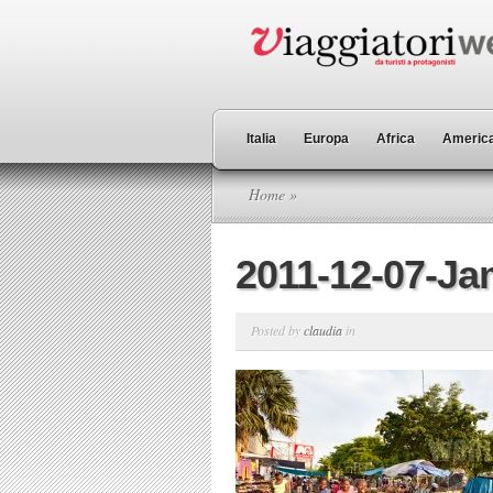
Italia
Europa
Africa
America
Home
»
2011-12-07-Ja
Posted by
claudia
in