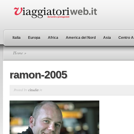
Italia
Europa
Africa
America del Nord
Asia
Centro A
Home
»
ramon-2005
Posted by
claudia
in