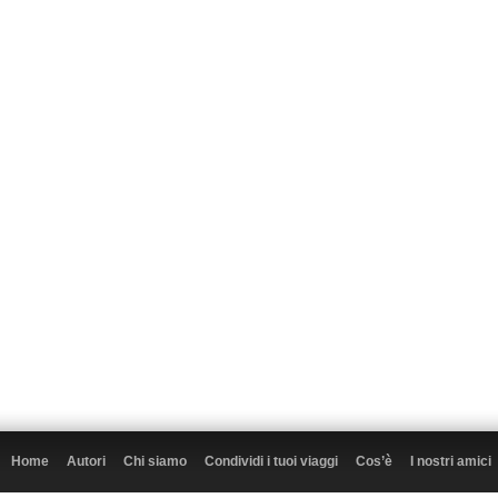
Home
Autori
Chi siamo
Condividi i tuoi viaggi
Cos’è
I nostri amici