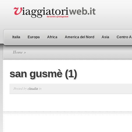
Italia
Europa
Africa
America del Nord
Asia
Centro A
Home
»
san gusmè (1)
Posted by
claudia
in