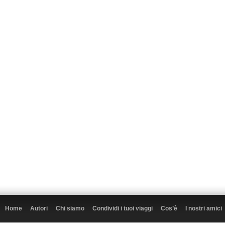
Home
Autori
Chi siamo
Condividi i tuoi viaggi
Cos’è
I nostri amici