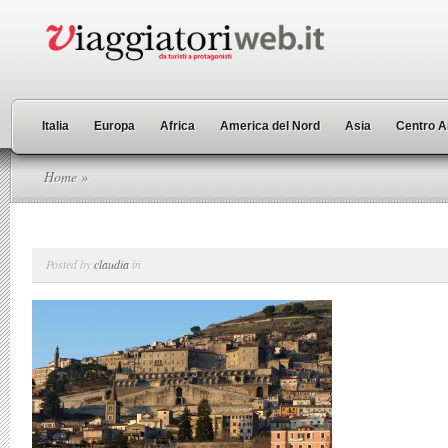
Italia
Europa
Africa
America del Nord
Asia
Centro A
Home
»
Posted by
claudia
in