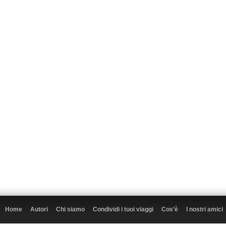
Home
Autori
Chi siamo
Condividi i tuoi viaggi
Cos’è
I nostri amici