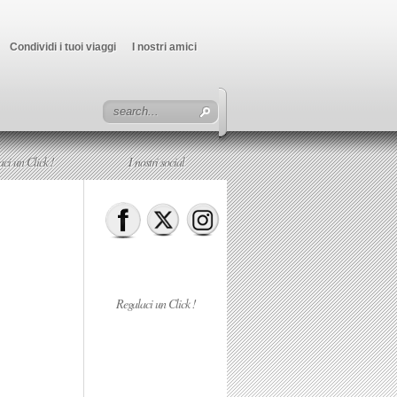
Condividi i tuoi viaggi
I nostri amici
ci un Click !
I nostri social
Regalaci un Click !