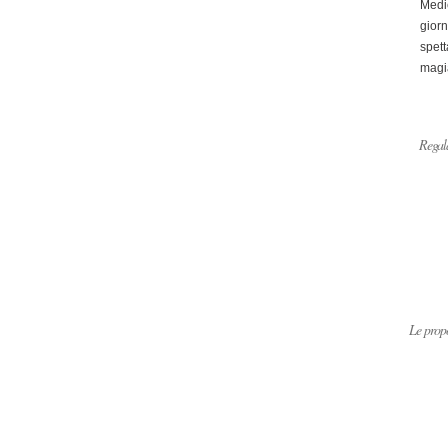
Medi
giorn
spett
magi
Regala
Le propo