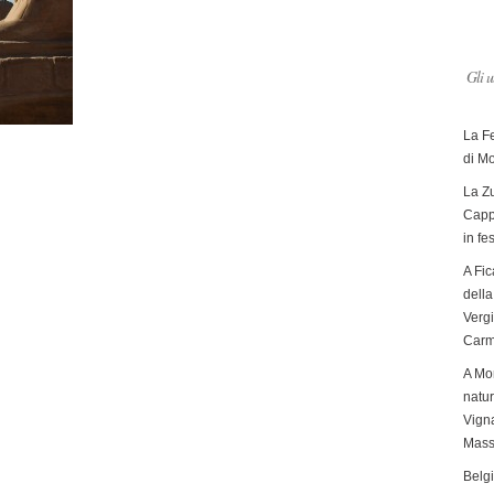
Gli u
La F
di M
La Zu
Capp
in fe
A Fic
dell
Verg
Carm
A Mon
natur
Vigna
Mass
Belg