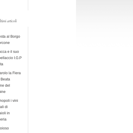
ltimi articoli
esta al Borgo
orcone
cca e il suo
ellaccio I.G.P
sta
arolo la Fiera
a Beata
ine del
ine
opoli i vini
ali di
ioli in
eria
ioioso