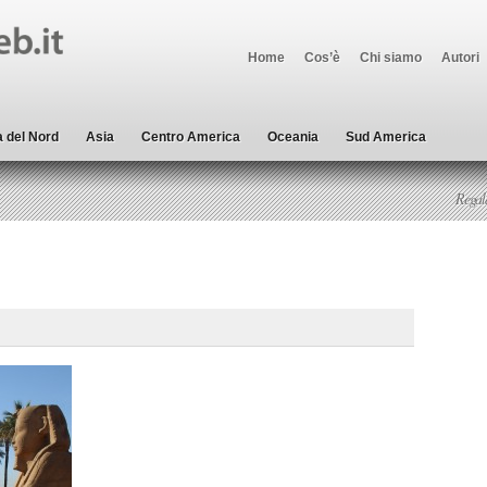
Home
Cos’è
Chi siamo
Autori
 del Nord
Asia
Centro America
Oceania
Sud America
Regala