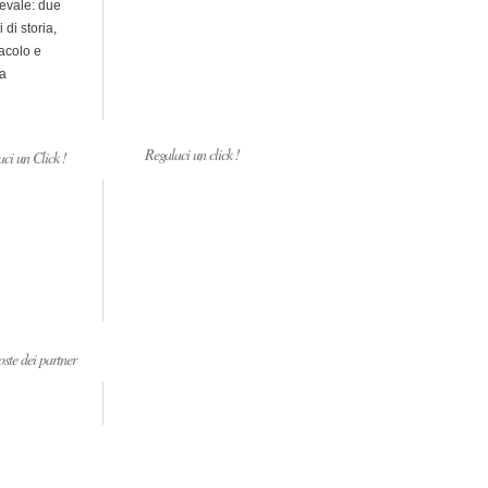
evale: due
i di storia,
acolo e
a
Regalaci un click !
ci un Click !
ste dei partner