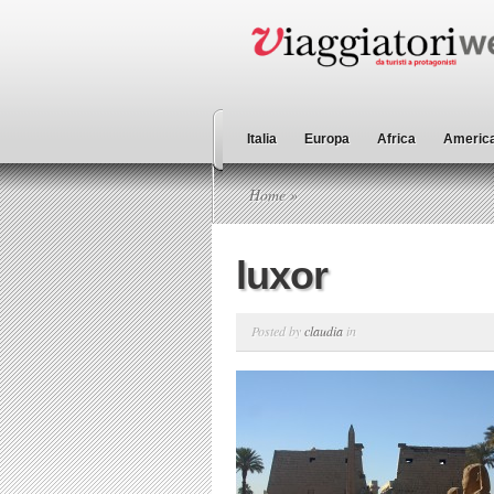
Italia
Europa
Africa
America
Home
»
luxor
Posted by
claudia
in