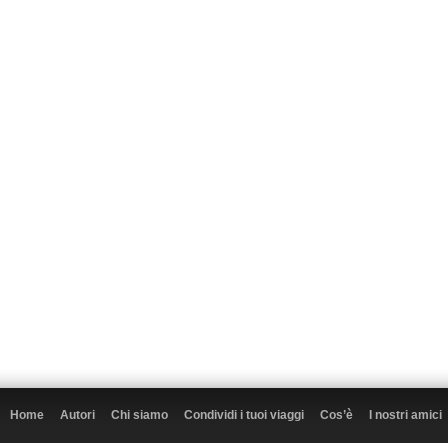
Home
Autori
Chi siamo
Condividi i tuoi viaggi
Cos’è
I nostri amici