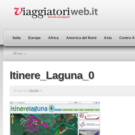
Italia
Europa
Africa
America del Nord
Asia
Centro A
Home
»
Itinere_Laguna_0
Posted by
claudia
in