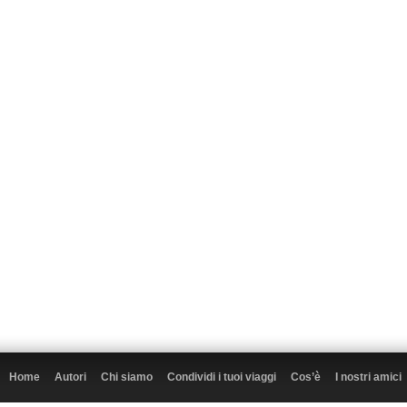
Home
Autori
Chi siamo
Condividi i tuoi viaggi
Cos’è
I nostri amici