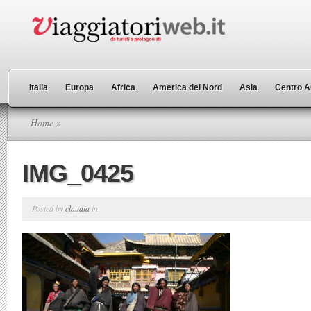
Italia
Europa
Africa
America del Nord
Asia
Centro A
Home
»
IMG_0425
Posted by
claudia
in