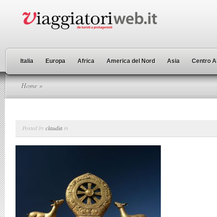
Italia
Europa
Africa
America del Nord
Asia
Centro A
Home
»
Posted by
claudia
in