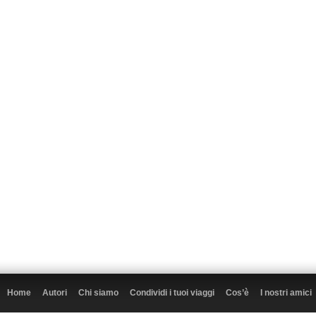
Home
Autori
Chi siamo
Condividi i tuoi viaggi
Cos’è
I nostri amici