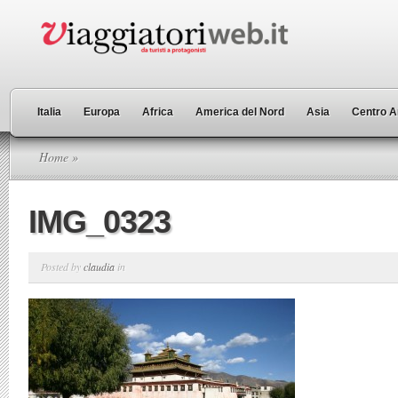
Italia
Europa
Africa
America del Nord
Asia
Centro A
Home
»
IMG_0323
Posted by
claudia
in