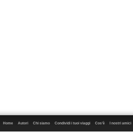
Home
Autori
Chi siamo
Condividi i tuoi viaggi
Cos’è
I nostri amici