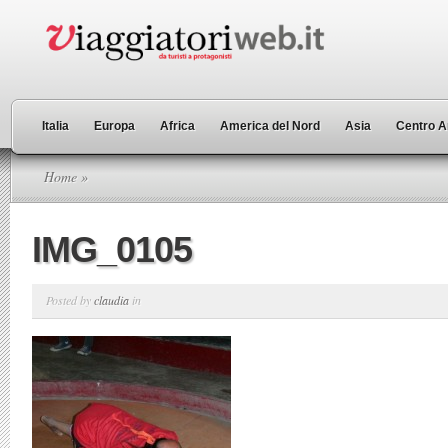
Italia
Europa
Africa
America del Nord
Asia
Centro A
Home
»
IMG_0105
Posted by
claudia
in