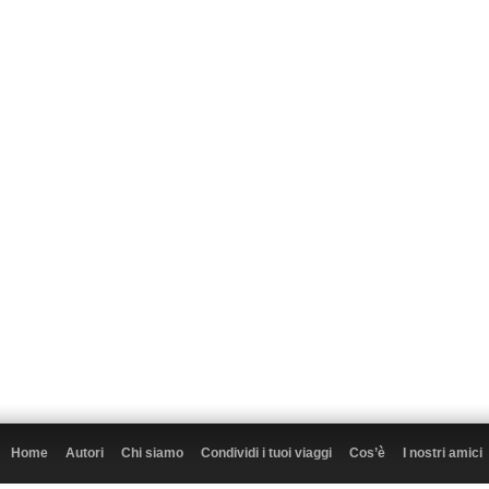
Home
Autori
Chi siamo
Condividi i tuoi viaggi
Cos’è
I nostri amici