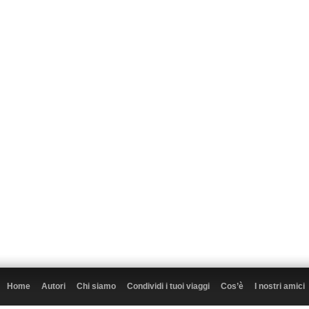
Home
Autori
Chi siamo
Condividi i tuoi viaggi
Cos’è
I nostri amici