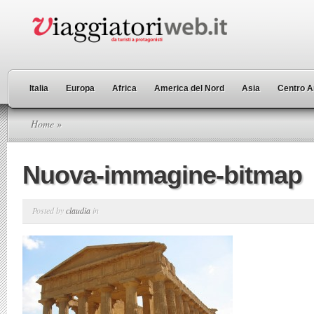
Italia
Europa
Africa
America del Nord
Asia
Centro A
Home
»
Nuova-immagine-bitmap
Posted by
claudia
in