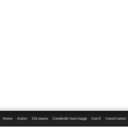
Home
Autori
Chi siamo
Condividi i tuoi viaggi
Cos’è
I nostri amici