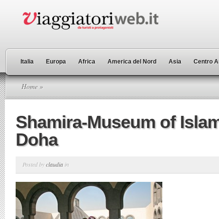
Italia
Europa
Africa
America del Nord
Asia
Centro A
Home
»
Shamira-Museum of Islami
Doha
Posted by
claudia
in