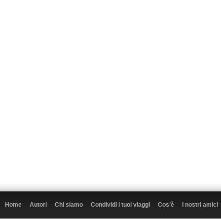
Home
Autori
Chi siamo
Condividi i tuoi viaggi
Cos’è
I nostri amici