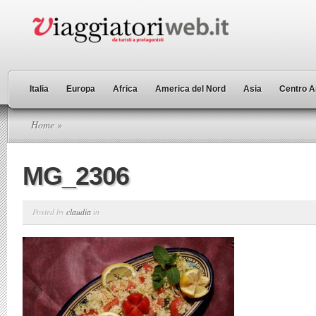
Italia
Europa
Africa
America del Nord
Asia
Centro A
Home
»
MG_2306
Posted by
claudia
in