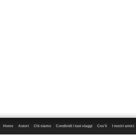
Home
Autori
Chi siamo
Condividi i tuoi viaggi
Cos’è
I nostri amici