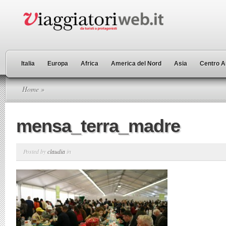
Italia
Europa
Africa
America del Nord
Asia
Centro A
Home
»
mensa_terra_madre
Posted by
claudia
in