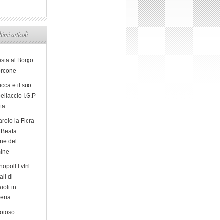
ltimi articoli
esta al Borgo
orcone
cca e il suo
ellaccio I.G.P
sta
arolo la Fiera
a Beata
ine del
ine
opoli i vini
ali di
ioli in
eria
ioioso