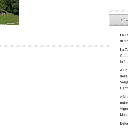
Gli u
La F
di M
La Zu
Capp
in fe
A Fic
dell
Verg
Carm
A Mon
natur
Vigna
Mass
Belg