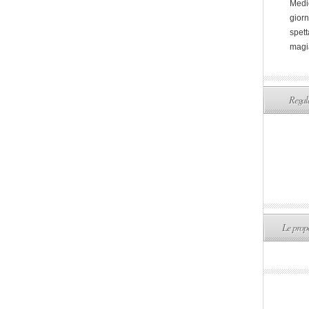
Medi
giorn
spett
magi
Regala
Le propo