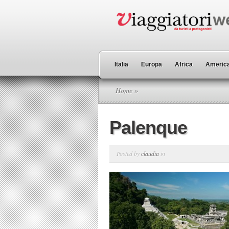
Italia
Europa
Africa
America
Home
»
Palenque
Posted by
claudia
in