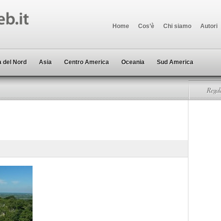
Home
Cos’è
Chi siamo
Autori
 del Nord
Asia
Centro America
Oceania
Sud America
Regala