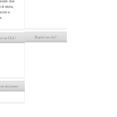
evale: due
i di storia,
acolo e
a
Regalaci un click !
ci un Click !
ste dei partner