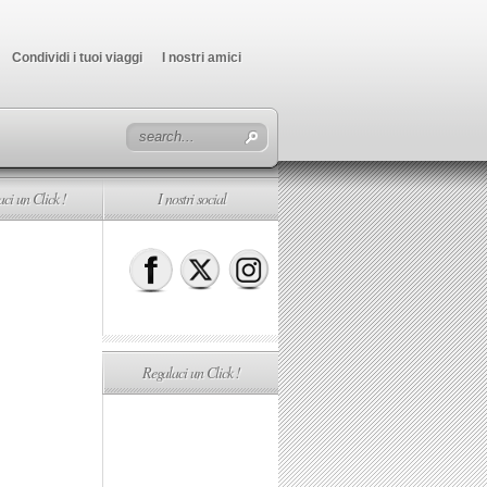
Condividi i tuoi viaggi
I nostri amici
ci un Click !
I nostri social
Regalaci un Click !