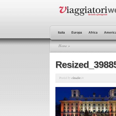
Italia
Europa
Africa
America
Home
»
Resized_3988
Posted by
claudia
in