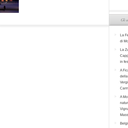
Gli u
La F
di M
La Zu
Capp
in fe
A Fic
dell
Verg
Carm
A Mon
natur
Vigna
Mass
Belg