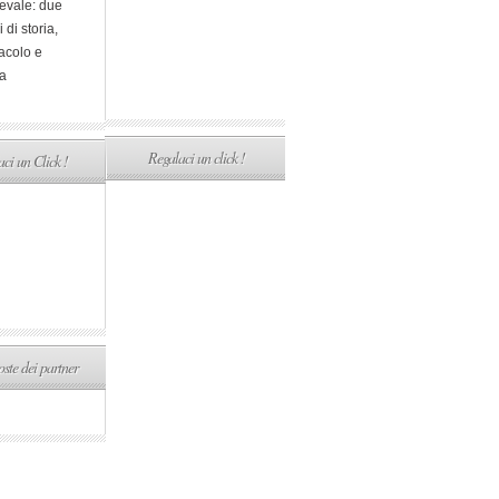
evale: due
i di storia,
acolo e
a
Regalaci un click !
ci un Click !
ste dei partner