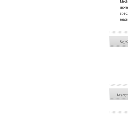
Medi
giorn
spett
magi
Regala
Le propo