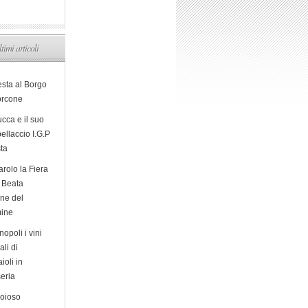
ltimi articoli
esta al Borgo
orcone
cca e il suo
ellaccio I.G.P
sta
arolo la Fiera
a Beata
ine del
ine
opoli i vini
ali di
ioli in
eria
ioioso