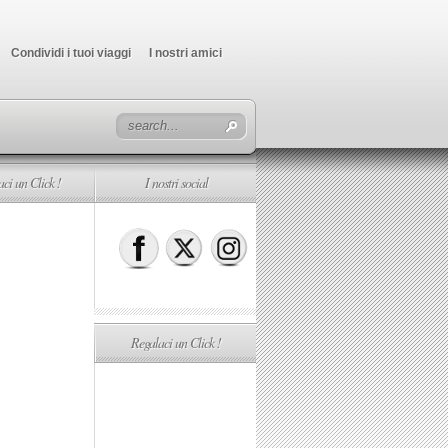
Condividi i tuoi viaggi
I nostri amici
ci un Click !
I nostri social
Regalaci un Click !