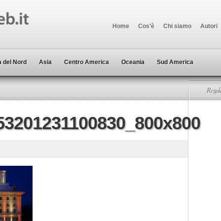
Home
Cos’è
Chi siamo
Autori
 del Nord
Asia
Centro America
Oceania
Sud America
Regala
53201231100830_800x800