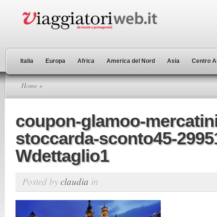
Italia
Europa
Africa
America del Nord
Asia
Centro A
Home
»
coupon-glamoo-mercatini
stoccarda-sconto45-2995
Wdettaglio1
Posted by
claudia
in