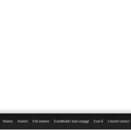
Home
Autori
Chi siamo
Condividi i tuoi viaggi
Cos’è
I nostri amici