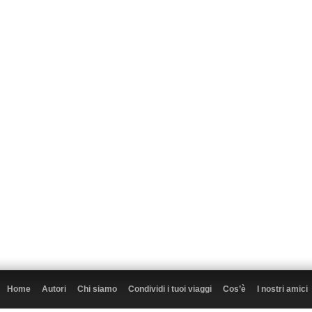
Home
Autori
Chi siamo
Condividi i tuoi viaggi
Cos’è
I nostri amici