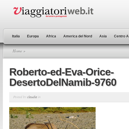
Italia
Europa
Africa
America del Nord
Asia
Centro A
Home
»
Roberto-ed-Eva-Orice-
DesertoDelNamib-9760
Posted by
claudia
in