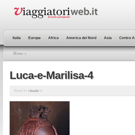
Italia
Europa
Africa
America del Nord
Asia
Centro A
Home
»
Luca-e-Marilisa-4
Posted by
claudia
in