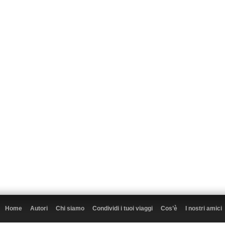
Home
Autori
Chi siamo
Condividi i tuoi viaggi
Cos’è
I nostri amici