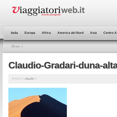
Italia
Europa
Africa
America del Nord
Asia
Centro A
Home
»
Claudio-Gradari-duna-alt
Posted by
claudia
in