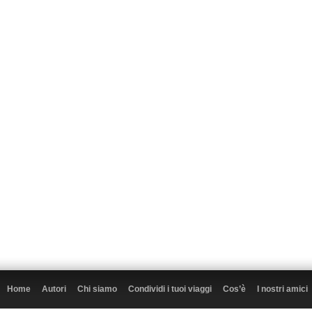
Home
Autori
Chi siamo
Condividi i tuoi viaggi
Cos’è
I nostri amici