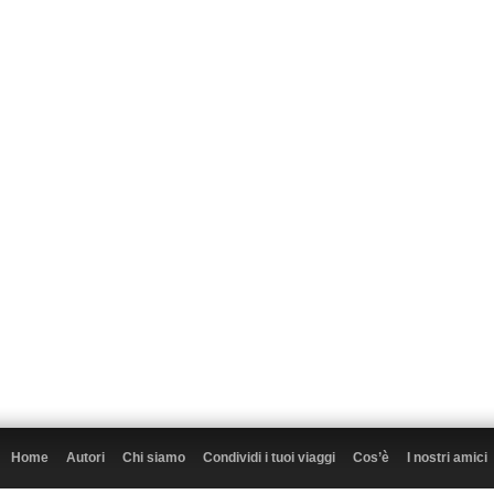
Home
Autori
Chi siamo
Condividi i tuoi viaggi
Cos’è
I nostri amici