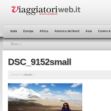
Italia
Europa
Africa
America del Nord
Asia
Centro A
Home
»
DSC_9152small
Posted by
claudia
in