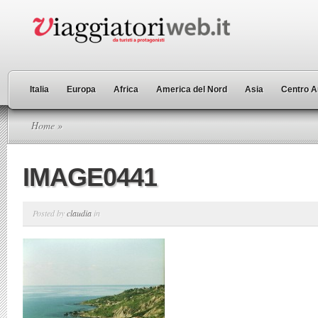
Italia
Europa
Africa
America del Nord
Asia
Centro A
Home
»
IMAGE0441
Posted by
claudia
in