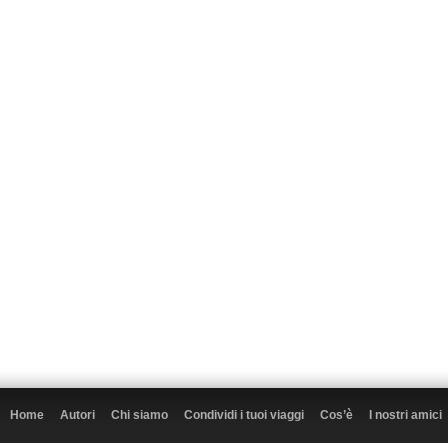
Home
Autori
Chi siamo
Condividi i tuoi viaggi
Cos’è
I nostri amici