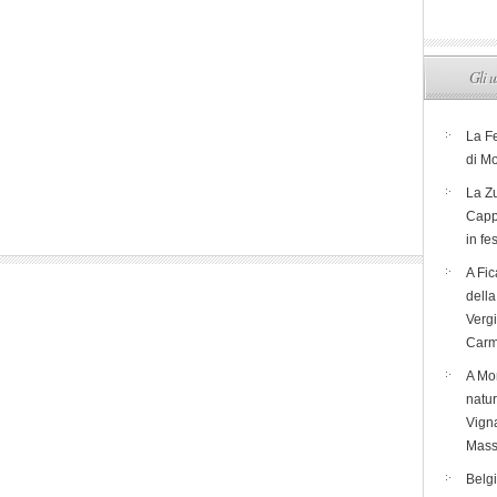
Gli u
La F
di M
La Zu
Capp
in fe
A Fic
dell
Verg
Carm
A Mon
natur
Vigna
Mass
Belg