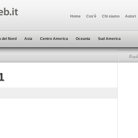
Home
Cos’è
Chi siamo
Autori
 del Nord
Asia
Centro America
Oceania
Sud America
Regala
1