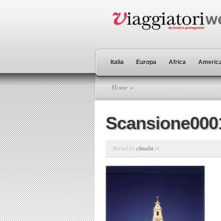
Italia
Europa
Africa
America
Home
»
Scansione000
Posted by
claudia
in