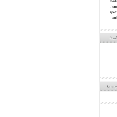
Medi
giorn
spett
magi
Regala
Le propo