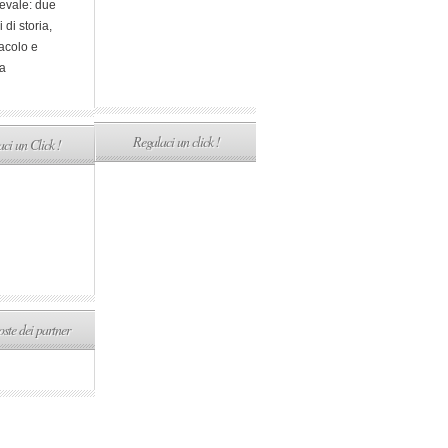
evale: due
i di storia,
acolo e
a
Regalaci un click !
ci un Click !
ste dei partner