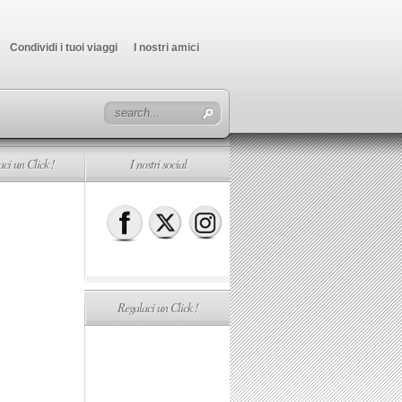
Condividi i tuoi viaggi
I nostri amici
ci un Click !
I nostri social
Regalaci un Click !