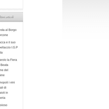
ltimi articoli
esta al Borgo
orcone
cca e il suo
ellaccio I.G.P
sta
arolo la Fiera
a Beata
ine del
ine
opoli i vini
ali di
ioli in
eria
ioioso