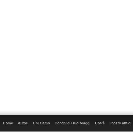
Home
Autori
Chi siamo
Condividi i tuoi viaggi
Cos’è
I nostri amici