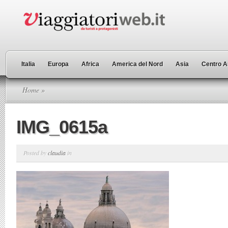
Italia
Europa
Africa
America del Nord
Asia
Centro A
Home
»
IMG_0615a
Posted by
claudia
in