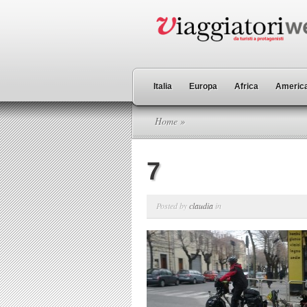
Italia
Europa
Africa
America
Home
»
7
Posted by
claudia
in