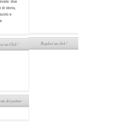
evale: due
i di storia,
acolo e
a
Regalaci un click !
ci un Click !
ste dei partner