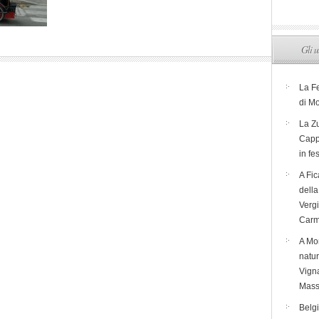
Gli u
La F
di M
La Zu
Capp
in fe
A Fic
dell
Verg
Carm
A Mon
natur
Vigna
Mass
Belg