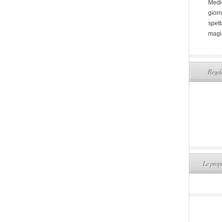
Medi
giorn
spett
magi
Regala
Le propo