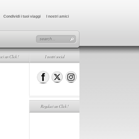
Condividi i tuoi viaggi
I nostri amici
ci un Click !
I nostri social
Regalaci un Click !