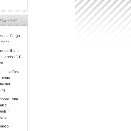
ltimi articoli
esta al Borgo
orcone
cca e il suo
ellaccio I.G.P
sta
arolo la Fiera
a Beata
ine del
ine
opoli i vini
ali di
ioli in
eria
ioioso