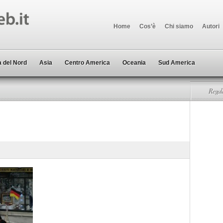
Home
Cos’è
Chi siamo
Autori
 del Nord
Asia
Centro America
Oceania
Sud America
Regala