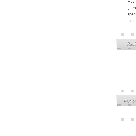
Medi
giorn
spett
magi
Regala
Le propo