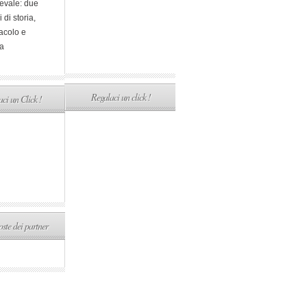
evale: due
i di storia,
acolo e
a
Regalaci un click !
ci un Click !
ste dei partner