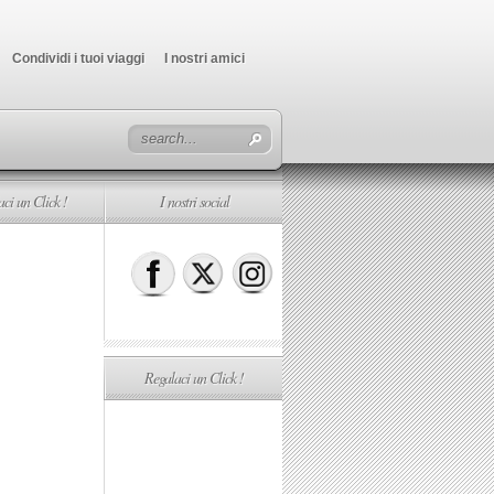
Condividi i tuoi viaggi
I nostri amici
ci un Click !
I nostri social
Regalaci un Click !