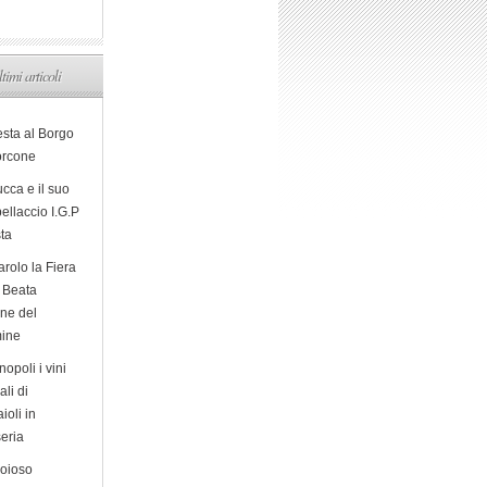
ltimi articoli
esta al Borgo
orcone
cca e il suo
ellaccio I.G.P
sta
arolo la Fiera
a Beata
ine del
ine
opoli i vini
ali di
ioli in
eria
ioioso