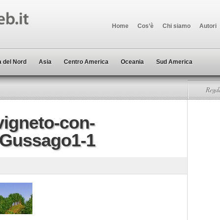
Home
Cos’è
Chi siamo
Autori
 del Nord
Asia
Centro America
Oceania
Sud America
Regala
vigneto-con-
-Gussago1-1