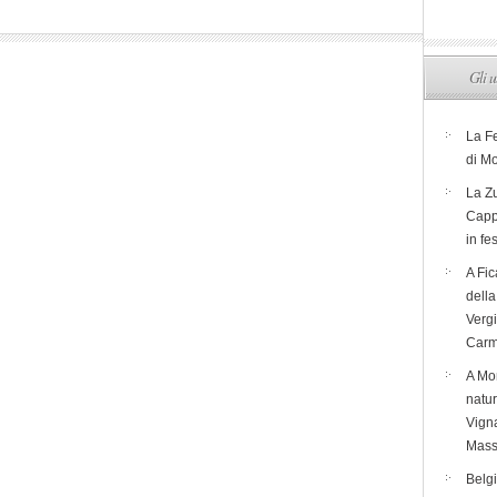
Gli u
La F
di M
La Zu
Capp
in fe
A Fic
dell
Verg
Carm
A Mon
natur
Vigna
Mass
Belg