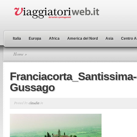
Italia
Europa
Africa
America del Nord
Asia
Centro A
Home
»
Franciacorta_Santissima-
Gussago
Posted by
claudia
in