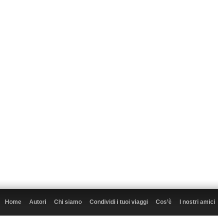
Home
Autori
Chi siamo
Condividi i tuoi viaggi
Cos’è
I nostri amici