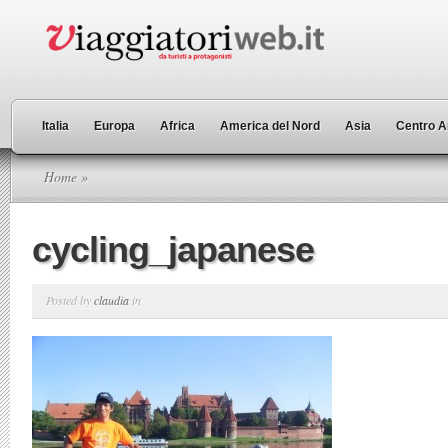
Italia
Europa
Africa
America del Nord
Asia
Centro A
Home
»
cycling_japanese
Posted by
claudia
in