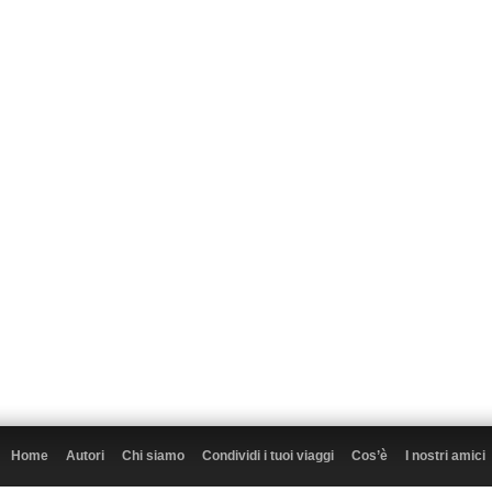
Home
Autori
Chi siamo
Condividi i tuoi viaggi
Cos’è
I nostri amici